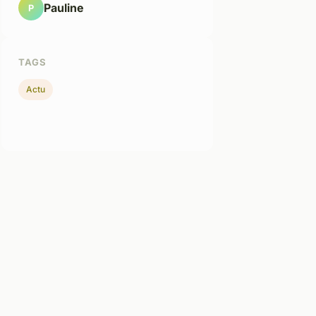
Pauline
P
TAGS
Actu