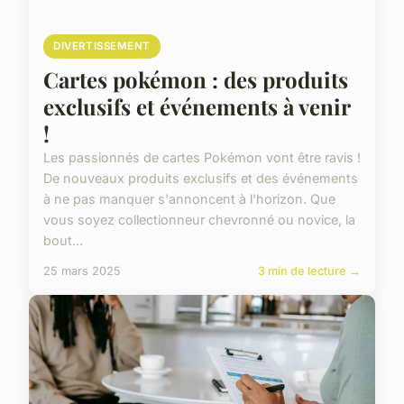
DIVERTISSEMENT
Cartes pokémon : des produits
exclusifs et événements à venir
!
Les passionnés de cartes Pokémon vont être ravis !
De nouveaux produits exclusifs et des événements
à ne pas manquer s'annoncent à l'horizon. Que
vous soyez collectionneur chevronné ou novice, la
bout...
25 mars 2025
3 min de lecture →