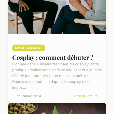
DIVERTISSEMENT
Cosplay : comment débuter ?
Plongée dans l'univers fascinant du cosplay, cette
pratique créative consiste à se déguiser et à jouer le
rôle de personnages issus de divers médias.
Depuis ses débuts au Japon, le cosplay s'est
impos...
18 novembre 2024
5 min de lecture →