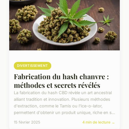
DIVERTISSEMENT
Fabrication du hash chanvre :
méthodes et secrets révélés
La fabrication du hash CBD révèle un art ancestral
alliant tradition et innovation. Plusieurs méthodes
d'extraction, comme le Tamis ou l'Ice-o-lator,
permettent d'obtenir un produit unique, riche en s...
15 février 2025
4 min de lecture →