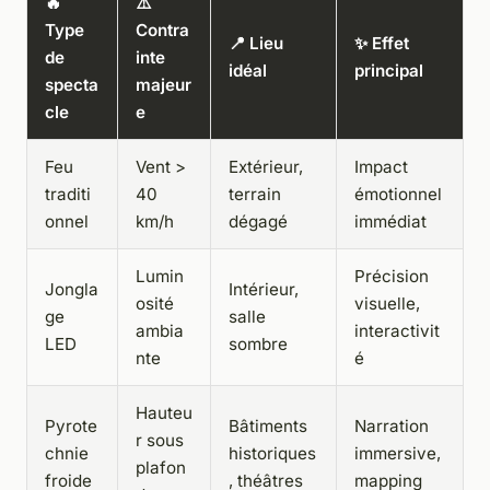
🔥
⚠️
Type
Contra
📍 Lieu
✨ Effet
de
inte
idéal
principal
specta
majeur
cle
e
Feu
Vent >
Extérieur,
Impact
traditi
40
terrain
émotionnel
onnel
km/h
dégagé
immédiat
Lumin
Précision
Jongla
Intérieur,
osité
visuelle,
ge
salle
ambia
interactivit
LED
sombre
nte
é
Hauteu
Pyrote
Bâtiments
Narration
r sous
chnie
historiques
immersive,
plafon
froide
, théâtres
mapping