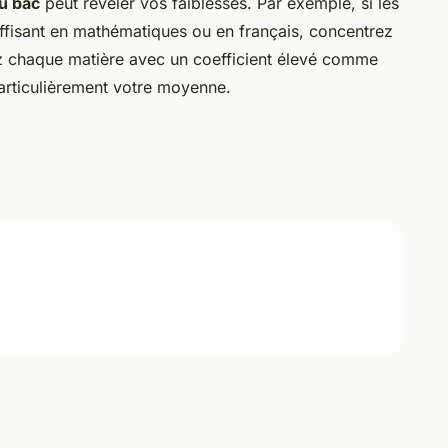
u bac
peut révéler vos faiblesses. Par exemple, si les
uffisant en mathématiques ou en français, concentrez
ez chaque matière avec un coefficient élevé comme
 particulièrement votre moyenne.