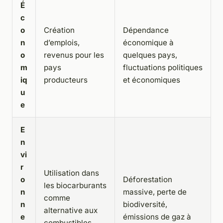
É
c
o
Création
Dépendance
n
d’emplois,
économique à
o
revenus pour les
quelques pays,
m
pays
fluctuations politiques
iq
producteurs
et économiques
u
e
E
n
vi
r
Utilisation dans
o
Déforestation
les biocarburants
n
massive, perte de
comme
n
biodiversité,
alternative aux
e
émissions de gaz à
combustibles