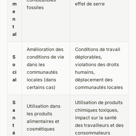
m
effet de serre
fossiles
e
n
t
al
Amélioration des
Conditions de travail
S
conditions de vie
déplorables,
o
dans les
violations des droits
ci
communautés
humains,
al
locales (dans
déplacement des
certains cas)
communautés locales
S
Utilisation de produits
Utilisation dans
a
chimiques toxiques,
les produits
n
impact sur la santé
alimentaires et
t
des travailleurs et des
cosmétiques
é
consommateurs