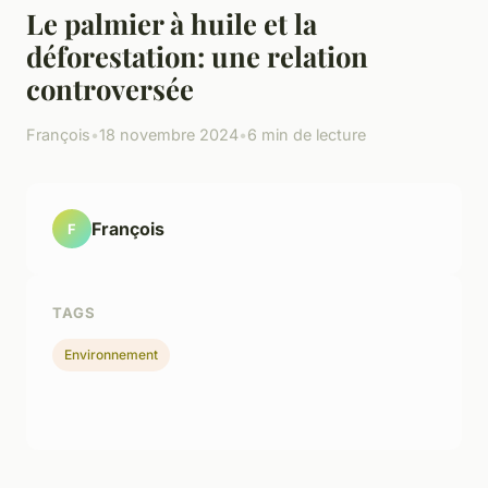
Le palmier à huile et la
déforestation: une relation
controversée
François
•
18 novembre 2024
•
6 min de lecture
François
F
TAGS
Environnement